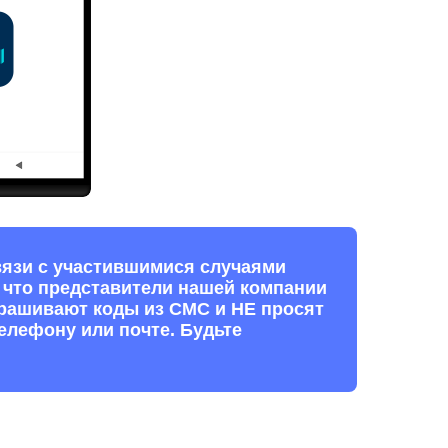
вязи с участившимися случаями
 что представители нашей компании
прашивают коды из СМС и НЕ просят
елефону или почте. Будьте