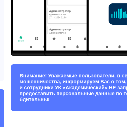
Внимание! Уважаемые пользователи, в с
мошенничества, информируем Вас о том,
и сотрудники УК «Академический» НЕ за
предоставить персональные данные по т
бдительны!